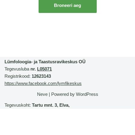
Broneeri aeg
Lümfoloogia- ja Taastusravikeskus OÜ
Tegevusluba
nr.
L05071
Registrikood:
12623143
https://www.facebook.com/lymfikeskus
Neve
| Powered by
WordPress
Tegevuskoht:
Tartu mnt. 3, Elva,
Tartu maakond, 61505,
Elva Spordihoone 3. korrus
Juriidiline aadress:
Järve tn 10, Elva linn, Tartu maakond,
6150
4